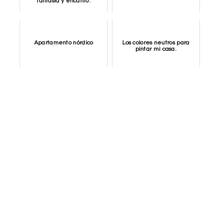
fantasía y encanto.
Apartamento nórdico
Los colores neutros para
pintar mi casa.