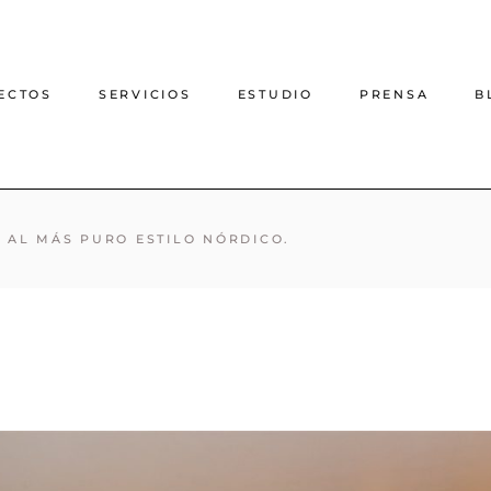
ECTOS
SERVICIOS
ESTUDIO
PRENSA
B
Proyecto de decoración
A AL MÁS PURO ESTILO NÓRDICO.
online
Proyecto de interiorismo
online
Interiorismo casas rurales
Arquitectura e interiorismo
presencial