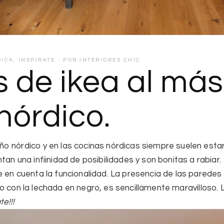
DICA
,
INSPÍRATE
POR
INTERIORES CHIC
s de ikea al más
 nórdico.
ño nórdico
y en las cocinas nórdicas siempre suelen esta
an una infiinidad de posibilidades y son bonitas a rabiar.
 en cuenta la funcionalidad. La presencia de las paredes
ro
con la lechada en negro, es sencillamente maravilloso. 
te!!!