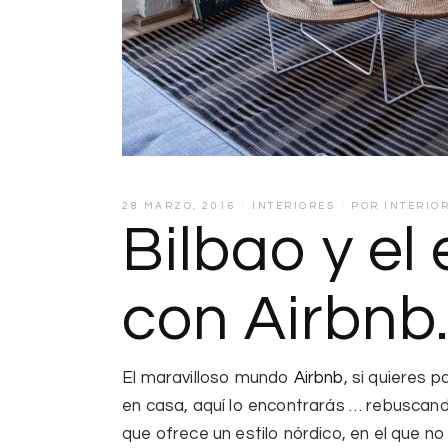
28 MARZO, 2016
INTERIORES
POR
INTERIO
Bilbao y el 
con Airbnb
El maravilloso mundo
Airbnb
, si quieres 
en casa, aquí lo encontrarás … rebuscan
que ofrece un
estilo nórdico
, en el que no