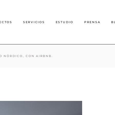
ECTOS
SERVICIOS
ESTUDIO
PRENSA
B
Proyecto de decoración
LO NÓRDICO, CON AIRBNB.
online
Proyecto de interiorismo
online
Interiorismo casas rurales
Arquitectura e interiorismo
presencial