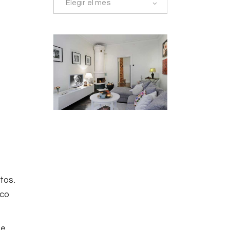
Elegir el mes
tos.
ico
te