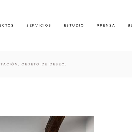
ECTOS
SERVICIOS
ESTUDIO
PRENSA
B
Proyecto de decoración
ITACIÓN, OBJETO DE DESEO.
online
Proyecto de interiorismo
online
Interiorismo casas rurales
Arquitectura e interiorismo
presencial