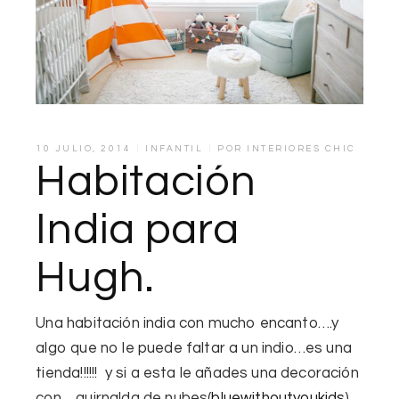
10 JULIO, 2014
INFANTIL
POR
INTERIORES CHIC
Habitación
India para
Hugh.
Una
habitación india
con mucho encanto….y
algo que no le puede faltar a un indio…es una
tienda!!!!!! y si a esta le añades una decoración
con….
guirnalda de nubes
(
bluewithoutyoukids
),