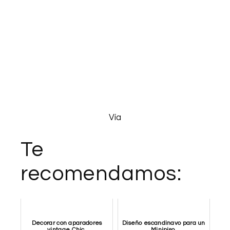
Vía
Te
recomendamos:
Decorar con aparadores
Diseño escandinavo para un
vintage Chic.
Minipiso.