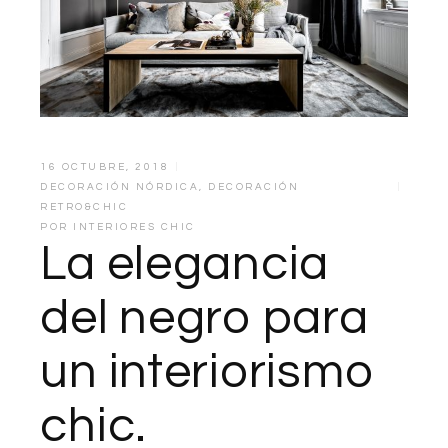
16 OCTUBRE, 2018
DECORACIÓN NÓRDICA
,
DECORACIÓN
RETRO&CHIC
POR
INTERIORES CHIC
La elegancia
del negro para
un interiorismo
chic.