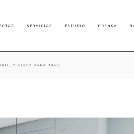
ECTOS
SERVICIOS
ESTUDIO
PRENSA
B
Proyecto de decoración
DRILLO VISTO PARA 39M2.
online
Proyecto de interiorismo
online
Interiorismo casas rurales
Arquitectura e interiorismo
presencial