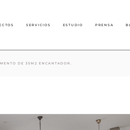
ECTOS
SERVICIOS
ESTUDIO
PRENSA
B
Proyecto de decoración
MENTO DE 35M2 ENCANTADOR.
online
Proyecto de interiorismo
online
Interiorismo casas rurales
Arquitectura e interiorismo
presencial