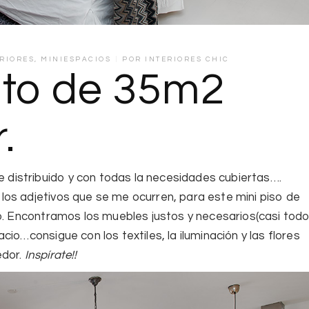
ERIORES
,
MINIESPACIOS
POR
INTERIORES CHIC
to de 35m2
.
istribuido y con todas la necesidades cubiertas….
os adjetivos que se me ocurren, para este mini piso de
.
Encontramos los muebles justos y necesarios(casi tod
io…consigue con los textiles, la iluminación y las flores
edor.
Inspírate!!