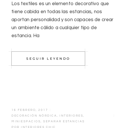
Los textiles es un elemento decorativo que
tiene cabida en todas las estancias, nos
aportan personalidad y son capaces de crear
un ambiente cálido a cualquier tipo de
estancia. Ha
SEGUIR LEYENDO
16 FEBRERO, 2017
DECORACIÓN NÓRDICA
,
INTERIORES
,
MINIESPACIOS
,
SEPARAR ESTANCIAS
POR
INTERIORES CHIC