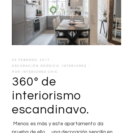
20 FEBRERO, 2017
DECORACIÓN NÓRDICA
,
INTERIORES
POR
INTERIORES CHIC
360º de
interiorismo
escandinavo.
Menos es más y este apartamento da
prueba de ello … una decoración sencilla en