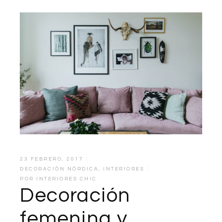
23 FEBRERO, 2017
DECORACIÓN NÓRDICA
,
INTERIORES
POR
INTERIORES CHIC
Decoración
femenina y