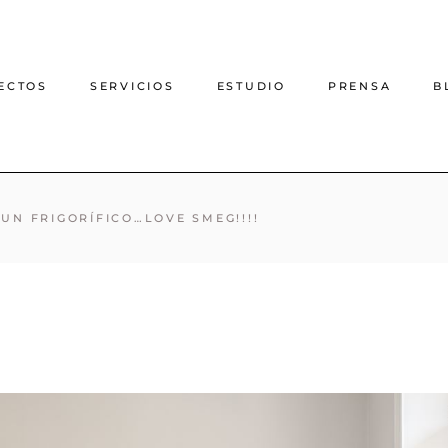
ECTOS
SERVICIOS
ESTUDIO
PRENSA
B
Proyecto de decoración
UN FRIGORÍFICO…LOVE SMEG!!!!
online
Proyecto de interiorismo
online
Interiorismo casas rurales
Arquitectura e interiorismo
presencial