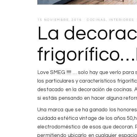
15 NOVIEMBRE, 2016
COCINAS
,
INTERIORES
La decorac
frigorífico
Love
SMEG !!!!! …
solo hay que verlo para 
los particulares y característicos
frigoríf
destacado en la
decoración de cocinas.
A
si estáis pensando en hacer alguna refo
Una marca que se ha ganado los honores
cuidada
estética vintage
de los años 50,h
electrodoméstico de esos que
decoran
.
permitiendo ubicarlo en cualquier espaci