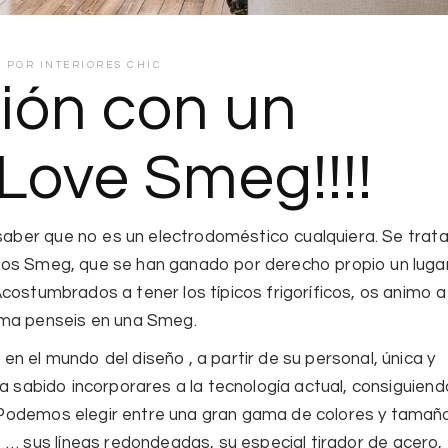
POR
INTERIORES CHIC
ión con un
…Love Smeg!!!!
saber que no es un electrodoméstico cualquiera. Se trat
icos Smeg
, que se han ganado por derecho propio un luga
costumbrados a tener los típicos frigoríficos, os animo 
rma penseis en una
Smeg.
 en el mundo del
diseño
, a partir de su personal, única y
a sabido incorporares a la tecnología actual, consiguiend
 Podemos elegir entre una gran gama de colores y tamañ
o … sus
líneas redondeadas
, su especial
tirador
de acero,