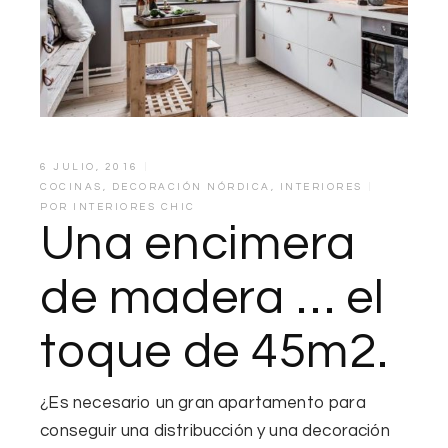
6 JULIO, 2016
COCINAS
,
DECORACIÓN NÓRDICA
,
INTERIORES
POR
INTERIORES CHIC
Una encimera
de madera … el
toque de 45m2.
¿Es necesario un gran apartamento para
conseguir una distribucción y una decoración