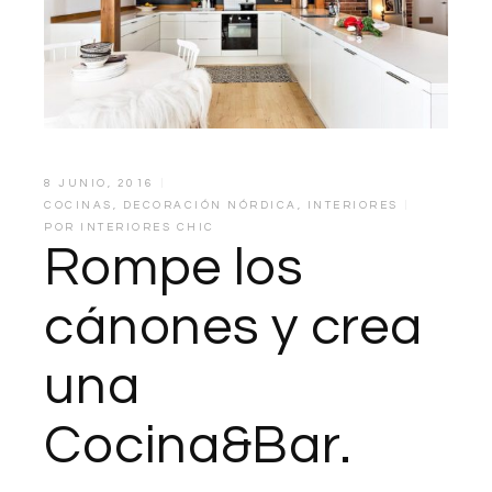
8 JUNIO, 2016
COCINAS
,
DECORACIÓN NÓRDICA
,
INTERIORES
POR
INTERIORES CHIC
Rompe los
cánones y crea
una
Cocina&Bar.