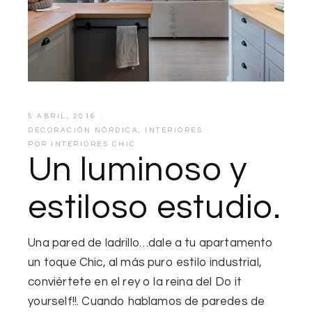
5 ABRIL, 2016
DECORACIÓN NÓRDICA
,
INTERIORES
POR
INTERIORES CHIC
Un luminoso y
estiloso estudio.
Una
pared de ladrillo
…dale a tu apartamento
un
toque Chic
, al más puro estilo industrial,
conviértete en el rey o la reina del Do it
yourself!!. Cuando hablamos de paredes de