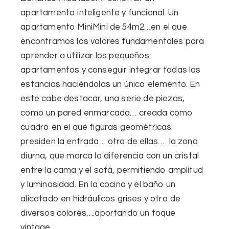
apartamento
inteligente
y
funcional
.
Un
apartamento MiniMini de 54m2…en el que
encontramos l
os
valores fundamentales
para
aprender a
utilizar los
pequeños
apartamentos
y
conseguir integrar todas las
estancias haciéndolas un único elemento. En
este
cabe destacar, una serie de piezas,
como
u
n pared enmarcada… creada como
cuadro en el que figuras geométricas
presiden la entrada… otra de ellas… l
a zona
diurna, que marca la diferencia con un c
ristal
entre la cama y
el sofá
,
permitiendo
amplitud
y
luminosidad
. En la cocina y el baño un
alicatado en
hidráulicos grises y otro de
diversos colores….aportando un toque
vintage.