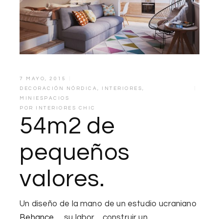
7 MAYO, 2015
DECORACIÓN NÓRDICA
,
INTERIORES
,
MINIESPACIOS
POR
INTERIORES CHIC
54m2 de
pequeños
valores.
Un d
iseño
de la mano de un estudio
ucraniano
Behance
….su labor…
construir
un