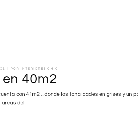
IOS
POR
INTERIORES CHIC
 en 40m2
uenta con 41m2….donde las tonalidades en grises y un po
 areas del