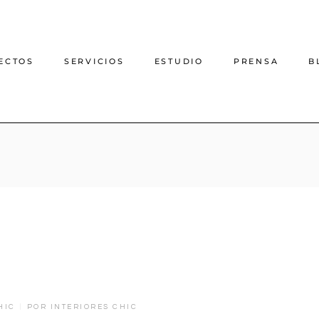
ECTOS
SERVICIOS
ESTUDIO
PRENSA
B
Proyecto de decoración
online
Proyecto de interiorismo
online
Interiorismo casas rurales
Arquitectura e interiorismo
presencial
HIC
POR
INTERIORES CHIC