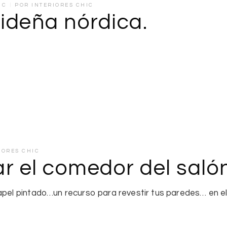
IC
POR
INTERIORES CHIC
ideña nórdica.
IORES CHIC
r el comedor del saló
papel pintado…un recurso para revestir tus paredes… en e