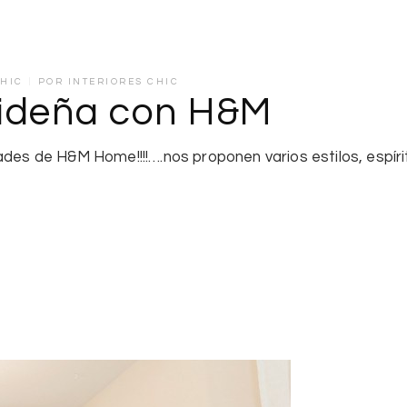
HIC
POR
INTERIORES CHIC
ideña con H&M
des de H&M Home!!!!….nos proponen varios estilos, espírit