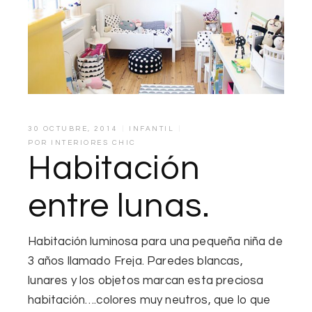
30 OCTUBRE, 2014
INFANTIL
POR
INTERIORES CHIC
Habitación
entre lunas.
Habitación luminosa
para una
pequeña niña
de
3 años
llamado
Freja.
Paredes blancas
,
lunares
y los objetos
marcan
esta
preciosa
habitación
….
colores muy neutros
, que lo que