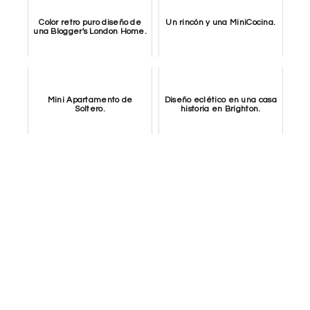
Color retro puro diseño de
Un rincón y una MiniCocina.
una Blogger's London Home.
Mini Apartamento de
Diseño eclético en una casa
Soltero.
historia en Brighton.