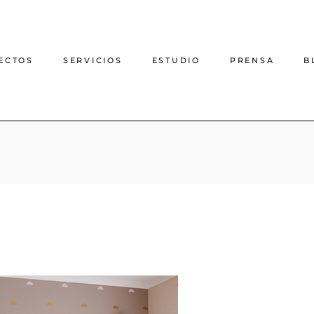
ECTOS
SERVICIOS
ESTUDIO
PRENSA
B
Proyecto de decoración
online
Proyecto de interiorismo
online
Interiorismo casas rurales
Arquitectura e interiorismo
presencial