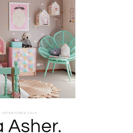
R
INTERIORES CHIC
 Asher.