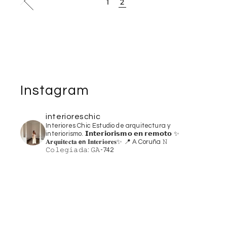
1
2
Instagram
interioreschic
Interiores Chic
Estudio de arquitectura y
interiorismo.
𝗜𝗻𝘁𝗲𝗿𝗶𝗼𝗿𝗶𝘀𝗺𝗼 𝗲𝗻 𝗿𝗲𝗺𝗼𝘁𝗼 ✨
𝐀𝐫𝐪𝐮𝐢𝐭𝐞𝐜𝐭𝐚 𝗲𝗻 𝐈𝐧𝐭𝐞𝐫𝐢𝐨𝐫𝐞𝐬✨
📍 A Coruña
𝙽
𝙲𝚘𝚕𝚎𝚐𝚒𝚊𝚍𝚊: 𝙶𝙰-742