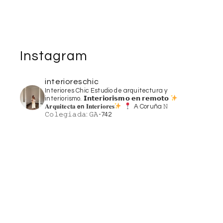
Instagram
interioreschic
Interiores Chic
Estudio de arquitectura y
interiorismo.
𝗜𝗻𝘁𝗲𝗿𝗶𝗼𝗿𝗶𝘀𝗺𝗼 𝗲𝗻 𝗿𝗲𝗺𝗼𝘁𝗼
𝐀𝐫𝐪𝐮𝐢𝐭𝐞𝐜𝐭𝐚 𝗲𝗻 𝐈𝐧𝐭𝐞𝐫𝐢𝐨𝐫𝐞𝐬
A Coruña
𝙽
𝙲𝚘𝚕𝚎𝚐𝚒𝚊𝚍𝚊: 𝙶𝙰-742