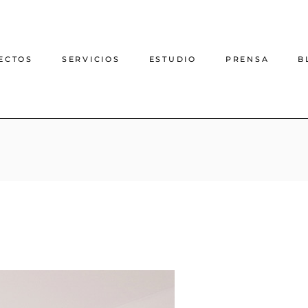
ECTOS
SERVICIOS
ESTUDIO
PRENSA
B
Proyecto de decoración
online
Proyecto de interiorismo
online
Interiorismo casas rurales
Arquitectura e interiorismo
presencial