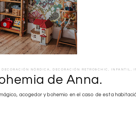
,
DECORACIÓN NÓRDICA
,
DECORACIÓN RETRO&CHIC
,
INFANTIL
,
I
bohemia de Anna.
o mágico, acogedor y bohemio en el caso de esta habitació